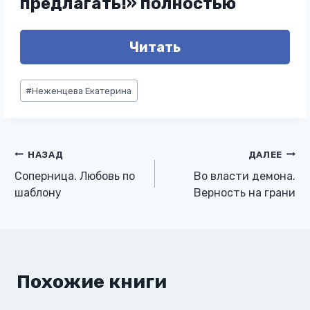
предлагать!» полностью
Читать
Метки
#
Неженцева Екатерина
записи:
Навигация
НАЗАД
ДАЛЕЕ
Соперница. Любовь по
Во власти демона.
по
шаблону
Верность на грани
записям
Похожие книги