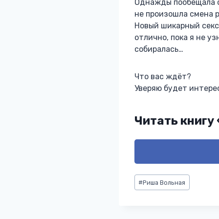
Однажды пообещала са
не произошла смена 
Новый шикарный секси
отлично, пока я не уз
собиралась…
Что вас ждёт?
Уверяю будет интерес
Читать книгу
Метки
#
Риша Вольная
записи: