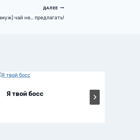
ДАЛЕЕ
муж) чай не… предлагать!
Я твой босс
Я п