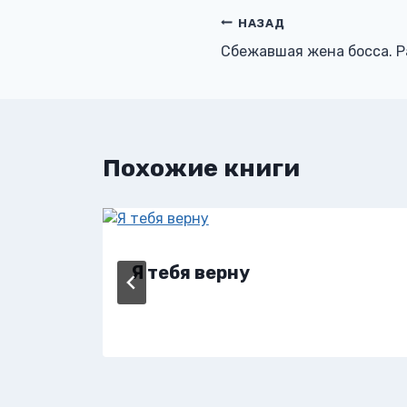
Навигация
НАЗАД
Сбежавшая жена босса. Р
по
записям
Похожие книги
Я тебя верну