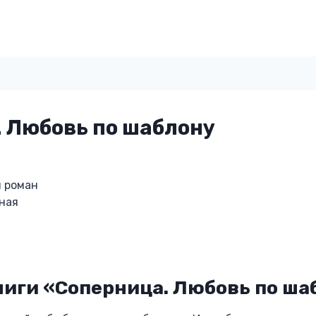
 Любовь по шаблону
 роман
ная
ниги «Соперница. Любовь по ша