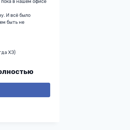
 пока в нашем офисе
у. И всё было
кем быть не
гда ХЭ)
полностью