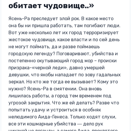
обитает чудовище..»
Ясень-Ра преследует злой рок. В какое место
она бы ни пришла работать, там погибают люди.
Вот уже несколько лет их город терроризирует
жестокое чудовище, какое власти и по сей день
не могут поймать, да и разве поймаешь
городскую легенду? Поговаривают, убийства и
постепенно окутывающий город мор – происки
призрака-«черной леди», давно умершей
девушки, что якобы нападает по зову гадальных
зеркал. Но кто же тогда ее вызывает? Кому это
нужно? Ясень-Ра в смятении. Она вновь
лишилась работы, а город тем временем под
угрозой закрытия. Что же ей делать? Разве что
попытать удачу и устроиться в особняк
нелюдимого Аида-Генеса. Только ходят слухи,
все эти кошмарные убийства ― дело рук
никакой не легенды, а самого Аида, проклятого