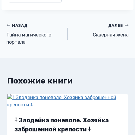
записи:
Навигация
НАЗАД
ДАЛЕЕ
Тайна магического
Скверная жена
по
портала
записям
Похожие книги
⸸ Злодейка поневоле. Хозяйка
заброшенной крепости ⸸