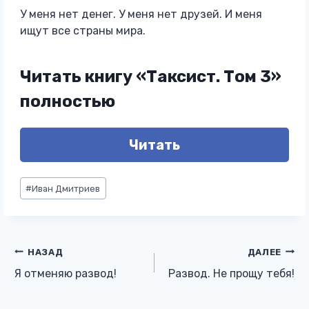
У меня нет денег. У меня нет друзей. И меня
ищут все страны мира.
Читать книгу «Таксист. Том 3»
полностью
Читать
Метки
#
Иван Дмитриев
записи:
Навигация
НАЗАД
ДАЛЕЕ
Я отменяю развод!
Развод. Не прощу тебя!
по