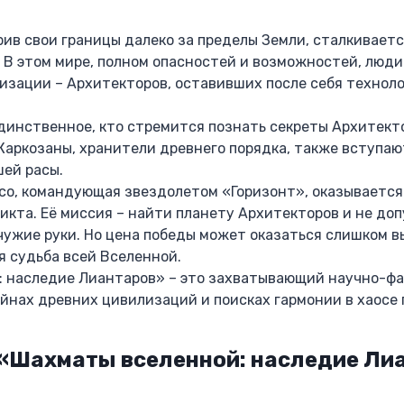
ив свои границы далеко за пределы Земли, сталкиваетс
. В этом мире, полном опасностей и возможностей, люд
изации – Архитекторов, оставивших после себя технол
динственное, кто стремится познать секреты Архитект
аркозаны, хранители древнего порядка, также вступают
ей расы.
со, командующая звездолетом «Горизонт», оказывается
икта. Её миссия – найти планету Архитекторов и не доп
чужие руки. Но цена победы может оказаться слишком вы
я судьба всей Вселенной.
 наследие Лиантаров» – это захватывающий научно-ф
тайнах древних цивилизаций и поисках гармонии в хаосе 
 «Шахматы вселенной: наследие Ли