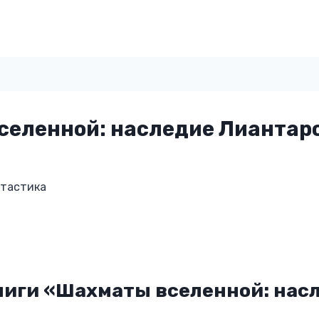
селенной: наследие Лиантар
нтастика
ниги «Шахматы вселенной: нас