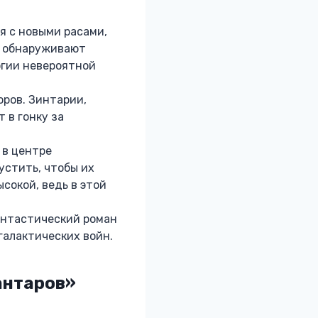
я с новыми расами,
и обнаруживают
огии невероятной
оров. Зинтарии,
 в гонку за
 в центре
устить, чтобы их
сокой, ведь в этой
антастический роман
галактических войн.
антаров»