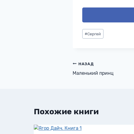
Метки
#
Сергей
записи:
Навигация
НАЗАД
Маленький принц
по
записям
Похожие книги