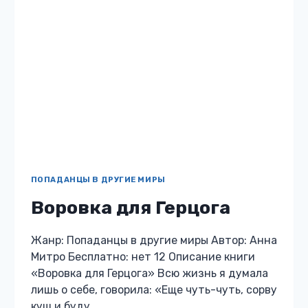
ГОРОДСКОЕ ФЭНТЕЗИ
Демон моей мечты
Жанр: Городское фэнтези Автор: Анна Митро
Бесплатно: нет 12 Описание книги «Демон
моей мечты» Кто говорил, что ведьме легко
живется? Точно не я, особенно после того,
как превратила жениха в…
ДЕМОН
ЧИТАТЬ
МОЕЙ
МЕЧТЫ