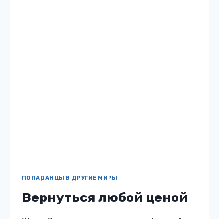
книги «Демон по соседству» Женщина
должна быть босой, беременной и на кухне,
так считают мужчины моей страны. И наши
воинственные…
ДЕМОН
ЧИТАТЬ
ПО
СОСЕДСТВУ