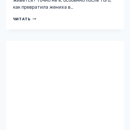
ЮМОРИСТИЧЕСКОЕ ФЭНТЕЗИ
Невеста для Демона
Жанр: Юмористическое фэнтези Автор:
Анна Митро Бесплатно: нет 12 Описание
книги «Невеста для Демона» Если бы
Советник знал, что она маг, когда увидел
впервые, то убил бы согласно закону. Но…
НЕВЕСТА
ЧИТАТЬ
ДЛЯ
ДЕМОНА