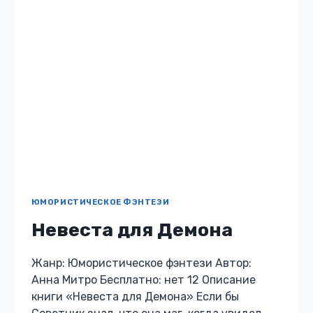
уверена, что дистанционка — самое худшее,
что случилось в моей жизни. Молодежь,…
ВЕРНИТЕ
ЧИТАТЬ
МНЕ
ДИСТАНЦИОНКУ!