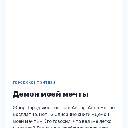
ты, девица Маргарет эль Санти, стать женой
барона Штегеля, слушаться и почитать его,…
ПОПУТНОГО
ЧИТАТЬ
ВЕТРА,
МАГИСТР!