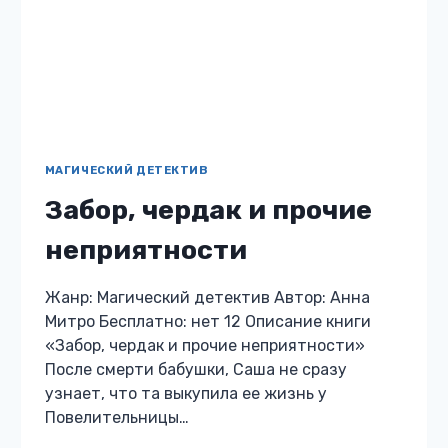
ПОПАДАНЦЫ В ДРУГИЕ МИРЫ
Воровка для Герцога
Жанр: Попаданцы в другие миры Автор: Анна
Митро Бесплатно: нет 12 Описание книги
«Воровка для Герцога» Всю жизнь я думала
лишь о себе, говорила: «Еще чуть-чуть, сорву
куш и буду…
ВОРОВКА
ЧИТАТЬ
ДЛЯ
ГЕРЦОГА