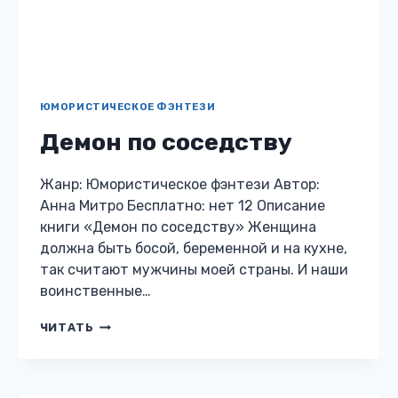
неприятности
Жанр: Магический детектив Автор: Анна
Митро Бесплатно: нет 12 Описание книги
«Забор, чердак и прочие неприятности»
После смерти бабушки, Саша не сразу
узнает, что та выкупила ее жизнь у
Повелительницы…
ЗАБОР,
ЧИТАТЬ
ЧЕРДАК
И
ПРОЧИЕ
НЕПРИЯТНОСТИ