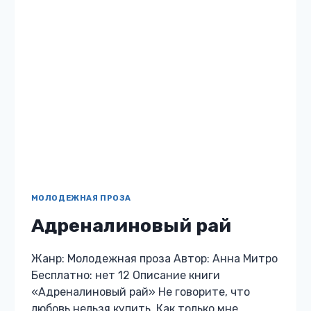
ЛЮБОВНОЕ ФЭНТЕЗИ
Семья для мага
Жанр: Любовное фэнтези Автор: Анна Митро
Бесплатно: нет 12 Описание книги «Семья
для мага» – Леди де Флорентин, будьте
моей женой! – Я не леди! – поправила я его. –
…
СЕМЬЯ
ЧИТАТЬ
ДЛЯ
МАГА