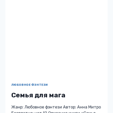
ПОПАДАНЦЫ В ДРУГИЕ МИРЫ
Вернуться любой ценой
Жанр: Попаданцы в другие миры Автор: Анна
Митро Бесплатно: нет 12 Описание книги
«Вернуться любой ценой» Богине
справедливости нужна помощь и выбор пал
на меня. Но в своем мире у тебя…
ВЕРНУТЬСЯ
ЧИТАТЬ
ЛЮБОЙ
ЦЕНОЙ