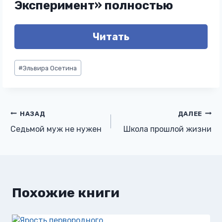
Эксперимент» полностью
Читать
Метки
#
Эльвира Осетина
записи:
Навигация
НАЗАД
ДАЛЕЕ
Седьмой муж не нужен
Школа прошлой жизни
по
записям
Похожие книги