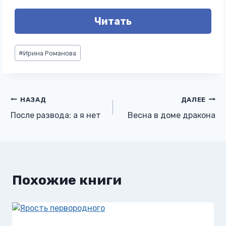
Читать
Метки
#
Ирина Романова
записи:
Навигация
НАЗАД
ДАЛЕЕ
После развода: а я нет
Весна в доме дракона
по
записям
Похожие книги