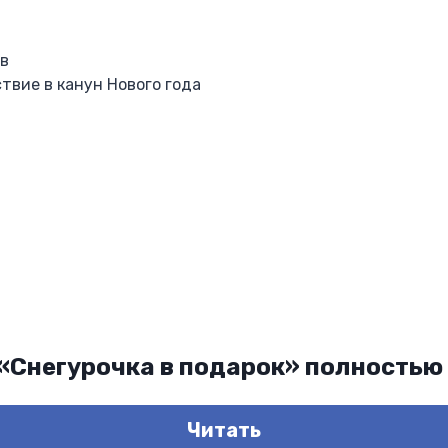
ев
твие в канун Нового года
йна
 «Снегурочка в подарок» полностью
Читать