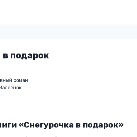
 в подарок
овный роман
Малеёнок
иги «Снегурочка в подарок»