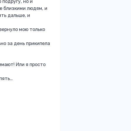
 подругу, но и
не близкими людям, и
ить дальше, и
евернуло мою только
ьно за день прикипела
имают! Или я просто
спять…