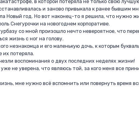
акатастрофе, в которой потеряла не только свою лучшую
осстанавливалась и заново привыкала к ранее бывшим м
ла Новый год. Но вот наконец-то я решила, что нужно ж
роль Снегурочки на новогоднем корпоративе.
турбазу со мной произошло нечто невероятное, что пер
я жизнь с ног на голову.
ого незнакомца и его маленькую дочь, к которым буквал
е их потеряла.
счезли воспоминания о двух последних неделях жизни!
 уже не уверена, что являюсь той, за кого меня все прин
изнь, мне нужно всё вспомнить или повернуть время в