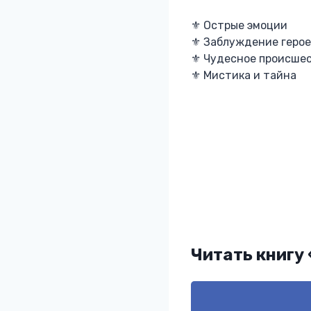
⚜️ Острые эмоции
⚜️ Заблуждение геро
⚜️ Чудесное происшес
⚜️ Мистика и та
Читать книгу