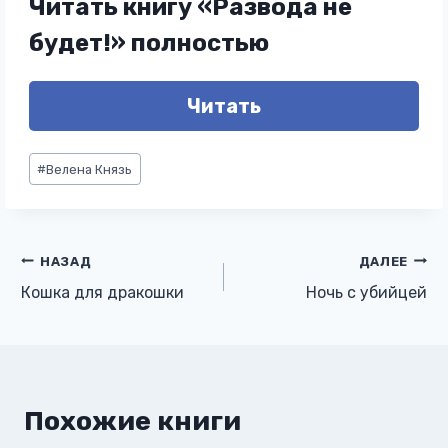
Читать книгу «Развода не
будет!» полностью
Читать
Метки
#
Велена Князь
записи:
Навигация
НАЗАД
ДАЛЕЕ
Кошка для дракошки
Ночь с убийцей
по
записям
Похожие книги