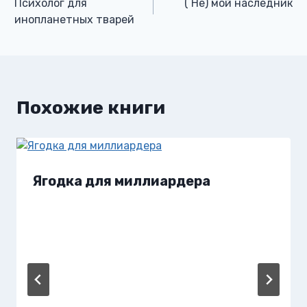
Психолог для
( Не) мой наследник
по
инопланетных тварей
записям
Похожие книги
Ягодка для миллиардера