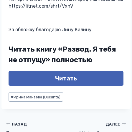
https://litnet.com/shrt/VxhV
За обложку благодарю Лину Калину
Читать книгу «Развод. Я тебя
не отпущу» полностью
Читать
Метки
#
Ирина Манаева (Dulsinta)
записи:
Навигация
НАЗАД
ДАЛЕЕ