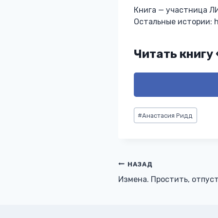
Книга — участница ЛИ
Остальные истории: ht
Читать книгу
Метки
#
Анастасия Ридд
записи:
Навигация
НАЗАД
Измена. Простить, отпус
по
записям