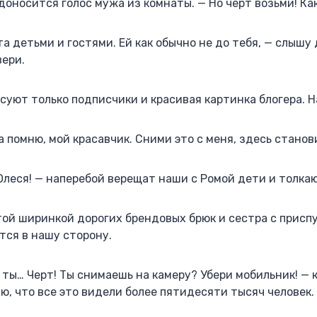
доносится голос мужа из комнаты. — Но черт возьми! Как
та детьми и гостями. Ей как обычно не до тебя, — слышу
вери.
есуют только подписчики и красивая картинка блогера. Н
да помню, мой красавчик. Сними это с меня, здесь стано
Олеся! — наперебой верещат наши с Ромой дети и толка
той ширинкой дорогих брендовых брюк и сестра с присп
тся в нашу сторону.
о ты… Черт! Ты снимаешь на камеру? Убери мобильник! — 
ю, что все это видели более пятидесяти тысяч человек.