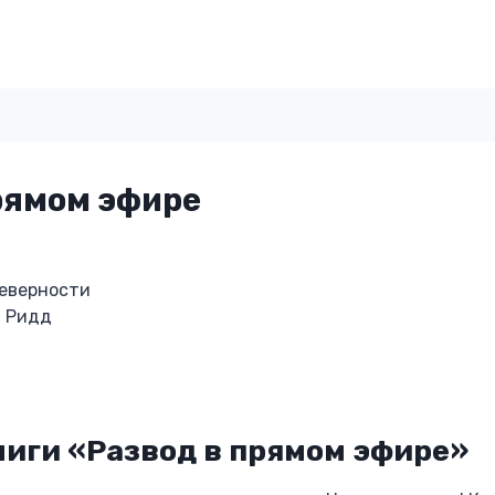
рямом эфире
неверности
я Ридд
иги «Развод в прямом эфире»