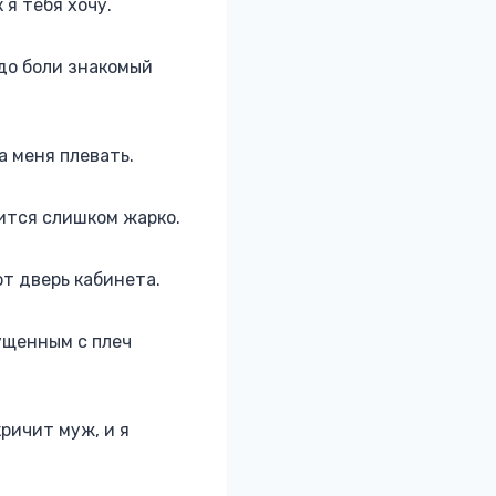
 я тебя хочу.
 до боли знакомый
а меня плевать.
вится слишком жарко.
ют дверь кабинета.
ущенным с плеч
кричит муж, и я