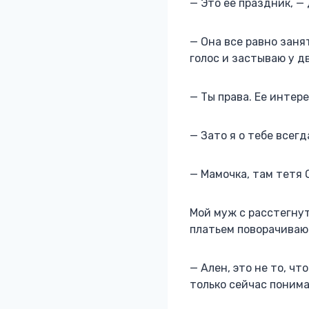
— Это ее праздник, — 
— Она все равно заня
голос и застываю у д
— Ты права. Ее интер
— Зато я о тебе всег
— Мамочка, там тетя 
Мой муж с расстегну
платьем поворачиваю
— Ален, это не то, чт
только сейчас понима