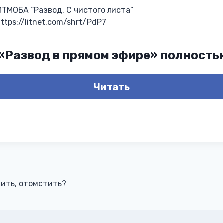
ТМОБА “Развод. С чистого листа”
tps://litnet.com/shrt/PdP7
 «Развод в прямом эфире» полность
Читать
тить, отомстить?