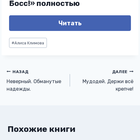
Босс!» полностью
Читать
Метки
#
Алиса Климова
записи:
Навигация
НАЗАД
ДАЛЕЕ
Неверный. Обманутые
Мудодей. Держи всё
по
надежды.
крепче!
записям
Похожие книги