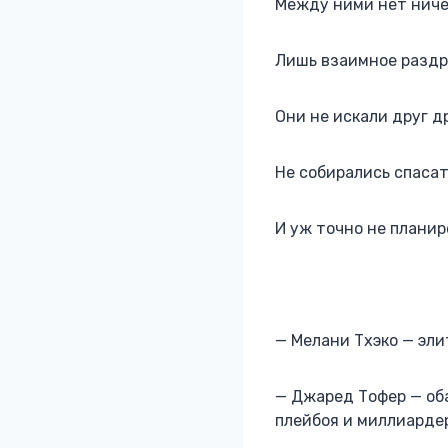
Между ними нет ниче
Лишь взаимное раздр
Они не искали друг др
Не собирались спасат
И уж точно не планир
— Мелани Тхэко — эли
— Джаред Тофер — об
плейбоя и миллиарде