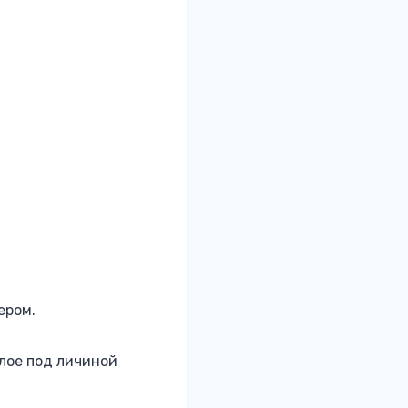
ером.
лое под личиной