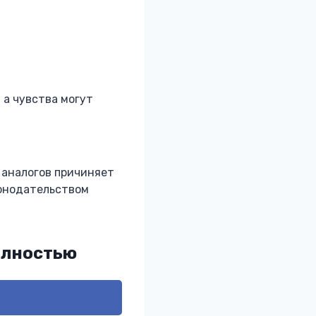
 а чувства могут
 аналогов причиняет
конодательством
олностью