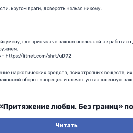
сти, кругом враги, доверять нельзя никому.
йкумену, где привычные законы вселенной не работают,
ружием.
т https://litnet.com/shrt/uD92
ение наркотических средств, психотропных веществ, их
езаконный оборот запрещён и влечет установленную за
 «Притяжение любви. Без границ» п
Читать