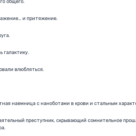
го общего.
ажение… и притяжение.
уга.
ь галактику.
овали влюбляться.
тная наемница с наноботами в крови и стальным характ
аятельный преступник, скрывающий сомнительное прош
ра.