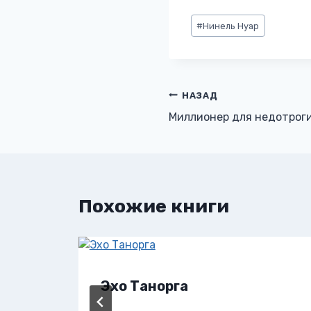
Метки
#
Нинель Нуар
записи:
Навигация
НАЗАД
Миллионер для недотрог
по
записям
Похожие книги
Эхо Танорга