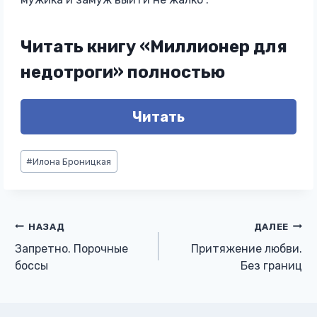
Читать книгу «Миллионер для
недотроги» полностью
Читать
Метки
#
Илона Броницкая
записи:
Навигация
НАЗАД
ДАЛЕЕ
Запретно. Порочные
Притяжение любви.
по
боссы
Без границ
записям