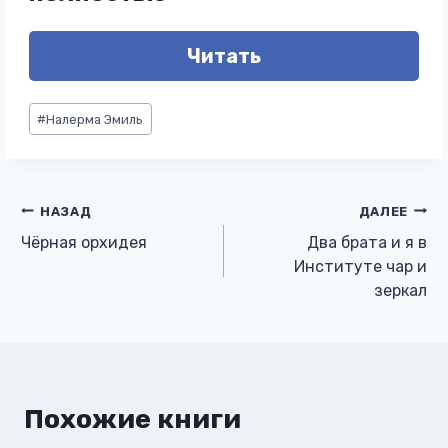
Читать
Метки
#
Налерма Эмиль
записи:
Навигация
НАЗАД
ДАЛЕЕ
Чёрная орхидея
Два брата и я в
по
Институте чар и
зеркал
записям
Похожие книги