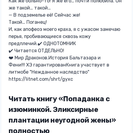
Как же больно-то! Я же его… почти полюбила. Он
же такой… такой…
— В подземелье её! Сейчас же!
Такой… Поганец!
И, как апофеоз моего краха, я с ужасом замечаю
перья, пробивающиеся сквозь кожу
предплечий.✔️ ОДНОТОМНИК
✔️ Читается ОТДЕЛЬНО!
❤️ Мир Драконов.История Бальтазара и
Фени!!! ХЭ гарантированКнига участвует в
литмобе "Нежданное наследство"
https://litnet.com/shrt/gyxc
Читать книгу «Попаданка с
изюминкой. Эликсирные
плантации неугодной жены»
полностью