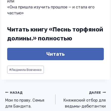
или
«Она пришла изучить прошлое — и стала его
частью»
Читать книгу «Песнь торфяной
долины.» полностью
Читать
Метки
#
Людмила Вовченко
записи:
Навигация
НАЗАД
ДАЛЕЕ
Мои по праву. Семья
Княжеский отбор для
по
для Бандита.
ведьмы-дебютантки