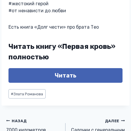
#жестокий герой
#от ненависти до любви
Есть книга «Долг чести» про брата Тео
Читать книгу «Первая кровь»
полностью
Читать
Метки
#
Злата Романова
записи:
Навигация
НАЗАД
ДАЛЕЕ
7000 километров
Салочки с генеральным