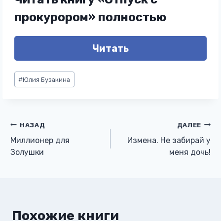
прокурором» полностью
Читать
Метки
#
Юлия Бузакина
записи:
Навигация
НАЗАД
ДАЛЕЕ
Миллионер для
Измена. Не забирай у
по
Золушки
меня дочь!
записям
Похожие книги