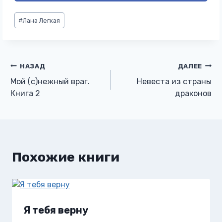
Метки
#
Лана Легкая
записи:
Навигация
НАЗАД
ДАЛЕЕ
Мой (с)нежный враг.
Невеста из страны
по
Книга 2
драконов
записям
Похожие книги
Я тебя верну