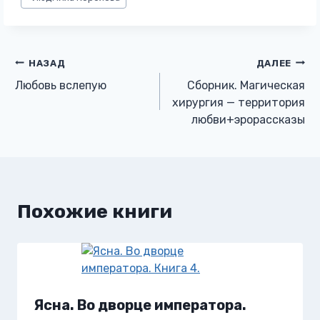
записи:
Навигация
НАЗАД
ДАЛЕЕ
Любовь вслепую
Сборник. Магическая
по
хирургия — территория
любви+эрорассказы
записям
Похожие книги
Ясна. Во дворце императора.