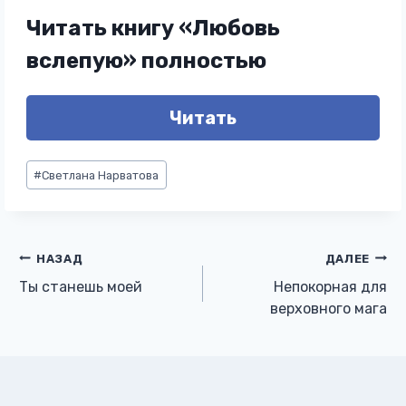
Читать книгу «Любовь
вслепую» полностью
Читать
Метки
#
Светлана Нарватова
записи:
Навигация
НАЗАД
ДАЛЕЕ
Ты станешь моей
Непокорная для
по
верховного мага
записям