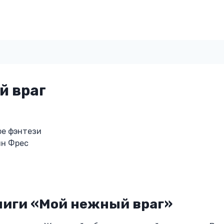
й враг
ое фэнтези
ин Фрес
ниги «Мой нежный враг»