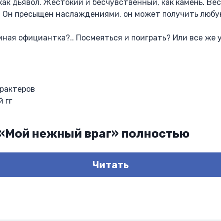
 как дьявол. Жестокий и бесчувственный, как камень. В
г. Он пресыщен наслаждениями, он может получить люб
омная официантка?.. Посмеяться и поиграть? Или все же 
рактеров
 гг
 «Мой нежный враг» полностью
Читать