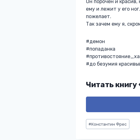
Он порочен и красив,
ему и лежит у его но
пожелает.
Так зачем ему я, скр
#демон
#попаданка
#противостояние_ха
#до безумия красивый
Читать книгу
Метки
#
Константин Фрес
записи: