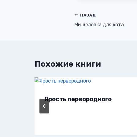
Навигация
НАЗАД
Мышеловка для кота
по
записям
Похожие книги
Ярость первородного