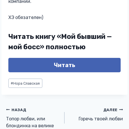
компании.
ХЭ обязателен)
Читать книгу «Мой бывший —
мой босс» полностью
Читать
Метки
#
Нора Славская
записи:
Навигация
НАЗАД
ДАЛЕЕ
Топор любви, или
Горечь твоей любви
по
блондинка на велике