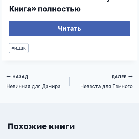
Книга» полностью
Читать
Метки
#
ИДДК
записи:
Навигация
НАЗАД
ДАЛЕЕ
Невинная для Дамира
Невеста для Темного
по
записям
Похожие книги