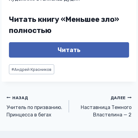
Читать книгу «Меньшее зло»
полностью
Читать
Метки
#
Андрей Красников
записи:
Навигация
НАЗАД
ДАЛЕЕ
Учитель по призванию.
Наставница Темного
по
Принцесса в бегах
Властелина — 2
записям