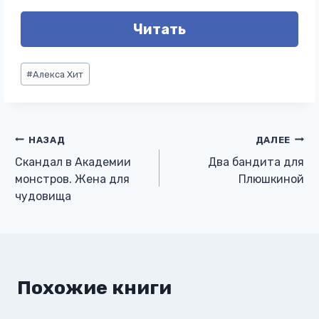
Читать
Метки
#
Алекса Хит
записи:
Навигация
НАЗАД
ДАЛЕЕ
Скандал в Академии
Два бандита для
по
монстров. Жена для
Плюшкиной
чудовища
записям
Похожие книги