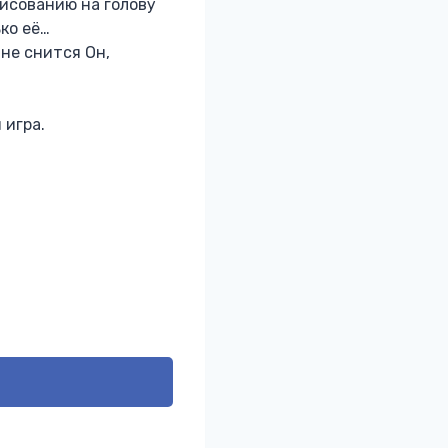
рисованию на голову
ко её…
мне снится Он,
 игра.