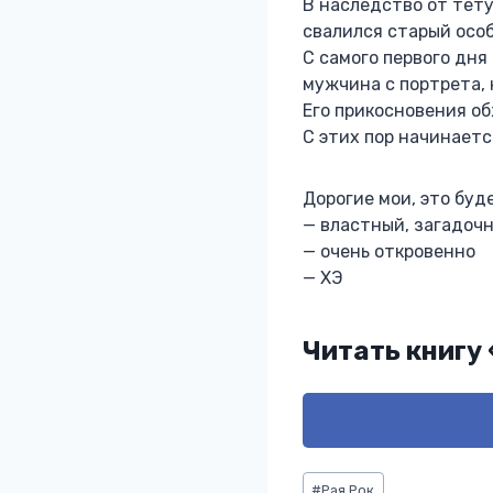
В наследство от тёту
свалился старый особ
С самого первого дня
мужчина с портрета, 
Его прикосновения об
С этих пор начинаетс
Дорогие мои, это буд
— властный, загадоч
— очень откровенно
— ХЭ
Читать книгу
Метки
#
Рая Рок