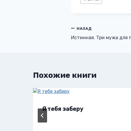
записи:
Навигация
НАЗАД
Истинная. Три мужа для 
по
записям
Похожие книги
Я тебя заберу