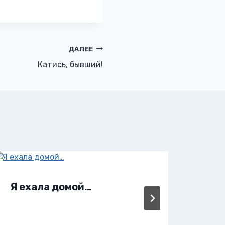
ДАЛЕЕ
Катись, бывший!
Я ехала домой…
Эро
Про