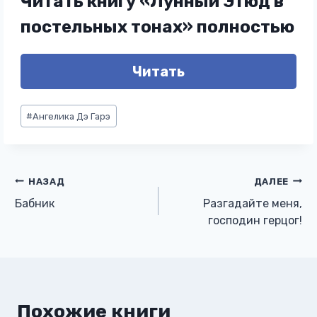
Читать книгу «Лунный Этюд в
постельных тонах» полностью
Читать
Метки
#
Ангелика Дэ Гарэ
записи:
Навигация
НАЗАД
ДАЛЕЕ
Бабник
Разгадайте меня,
по
господин герцог!
записям
Похожие книги