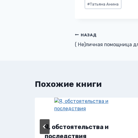
Метки
#
Татьяна Анина
записи:
Навигация
НАЗАД
( Не)личная помощница д
по
записям
Похожие книги
Я, обстоятельства и
последствия