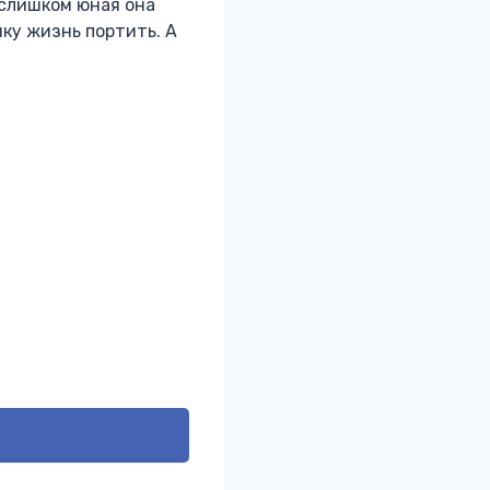
 слишком юная она
нку жизнь портить. А