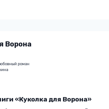
я Ворона
любовный роман
нина
иги «Куколка для Ворона»