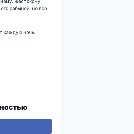
тному, жестокому,
его рабыней, но все
ют каждую ночь.
лностью