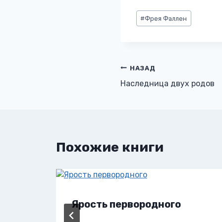
Метки
#
Фрея Фаллен
записи:
Навигация
НАЗАД
Наследница двух родов
по
записям
Похожие книги
Ярость первородного