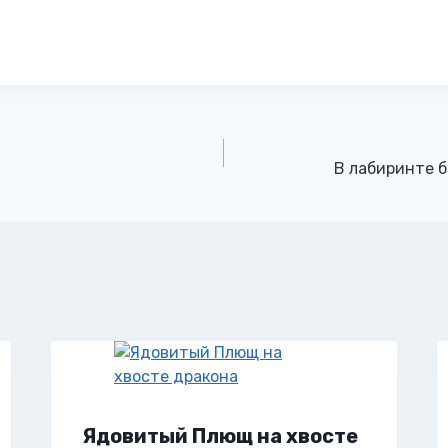
В лабиринте б
Ядовитый Плющ на хвосте