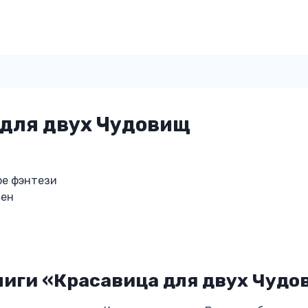
для двух Чудовищ
ое фэнтези
лен
ниги «Красавица для двух Чуд