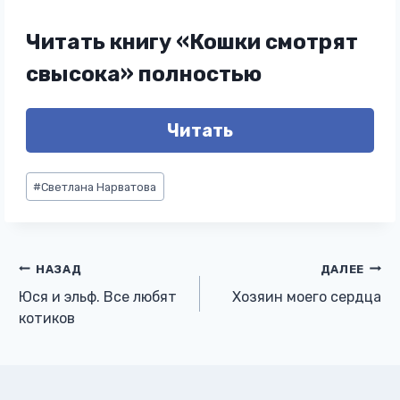
Читать книгу «Кошки смотрят
свысока» полностью
Читать
Метки
#
Светлана Нарватова
записи:
Навигация
НАЗАД
ДАЛЕЕ
Юся и эльф. Все любят
Хозяин моего сердца
по
котиков
записям