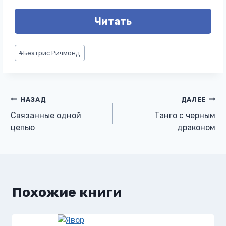
Читать
Метки
#
Беатрис Ричмонд
записи:
Навигация
НАЗАД
ДАЛЕЕ
Связанные одной
Танго с черным
по
цепью
драконом
записям
Похожие книги