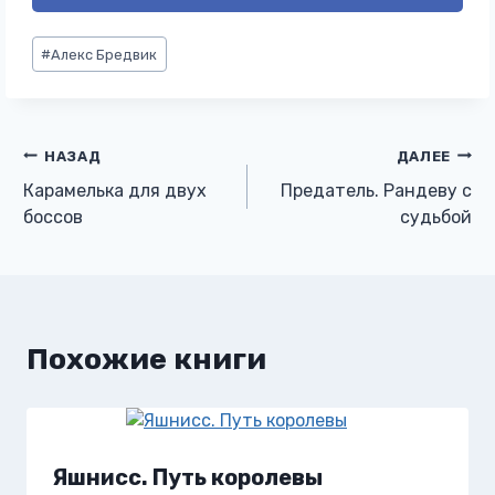
Метки
#
Алекс Бредвик
записи:
Навигация
НАЗАД
ДАЛЕЕ
Карамелька для двух
Предатель. Рандеву с
по
боссов
судьбой
записям
Похожие книги
Яшнисс. Путь королевы