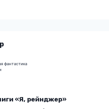
р
ая фантастика
м
ниги «Я, рейнджер»