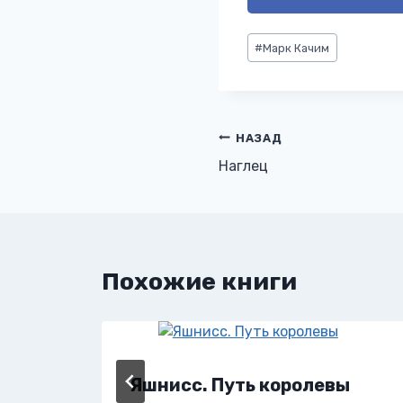
Метки
#
Марк Качим
записи:
Навигация
НАЗАД
Наглец
по
записям
Похожие книги
Яшнисс. Путь королевы