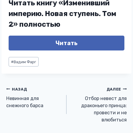
Читать книгу «Изменивший
империю. Новая ступень. Том
2» полностью
Читать
Метки
#
Вадим Фарг
записи:
Навигация
НАЗАД
ДАЛЕЕ
Невинная для
Отбор невест для
по
снежного барса
драконьего принца:
провести и не
записям
влюбиться