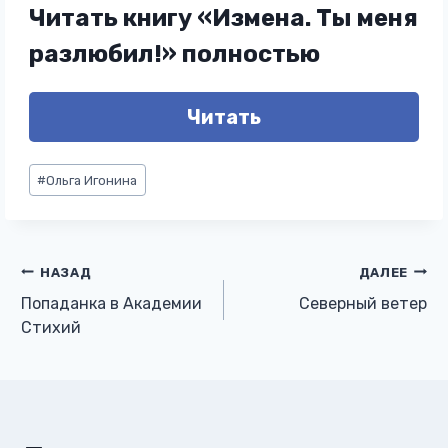
Читать книгу «Измена. Ты меня
разлюбил!» полностью
Читать
Метки
#
Ольга Игонина
записи:
Навигация
НАЗАД
ДАЛЕЕ
Попаданка в Академии
Северный ветер
по
Стихий
записям