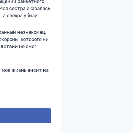
мещений банкетного
 Моя сестра оказалась
 а свекра убили.
транный незнакомец,
охороны, которого ни
едствии не смог
, моя жизнь висит на