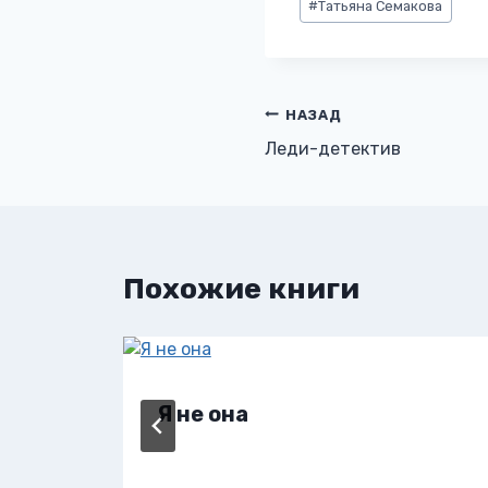
#
Татьяна Семакова
записи:
Навигация
НАЗАД
Леди-детектив
по
записям
Похожие книги
Я не она