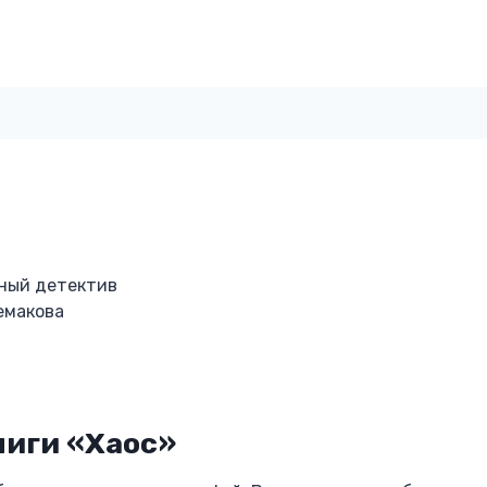
ный детектив
емакова
ниги «Хаос»