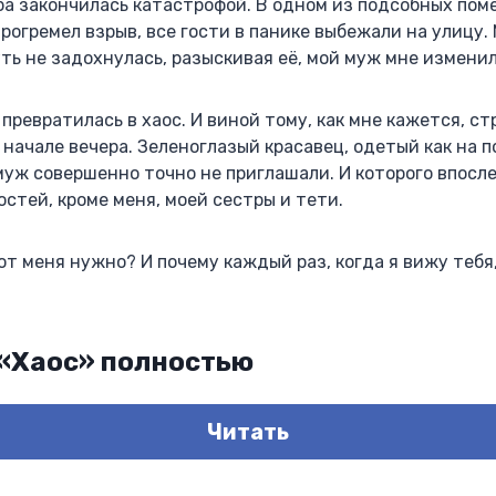
ба закончилась катастрофой. В одном из подсобных по
прогремел взрыв, все гости в панике выбежали на улицу.
уть не задохнулась, разыскивая её, мой муж мне изменил,
 превратилась в хаос. И виной тому, как мне кажется, с
начале вечера. Зеленоглазый красавец, одетый как на п
муж совершенно точно не приглашали. И которого впосл
остей, кроме меня, моей сестры и тети.
 от меня нужно? И почему каждый раз, когда я вижу тебя
 «Хаос» полностью
Читать