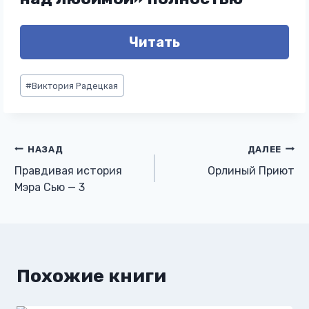
Читать
Метки
#
Виктория Радецкая
записи:
Навигация
НАЗАД
ДАЛЕЕ
Правдивая история
Орлиный Приют
по
Мэра Сью — 3
записям
Похожие книги