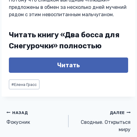
предложены в обмен за несколько дней мучений
рядом с этим невоспитанным мальчуганом.
Читать книгу «Два босса для
Снегурочки» полностью
Читать
Метки
#
Елена Грасс
записи:
Навигация
НАЗАД
ДАЛЕЕ
Фокусник
Сводные. Открыться
по
миру