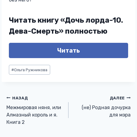
Читать книгу «Дочь лорда-10.
Дева-Смерть» полностью
Читать
Метки
#
Ольга Ружникова
записи:
Навигация
НАЗАД
ДАЛЕЕ
Межмировая няня, или
(не) Родная дочурка
по
Алмазный король и я.
для мэра
Книга 2
записям