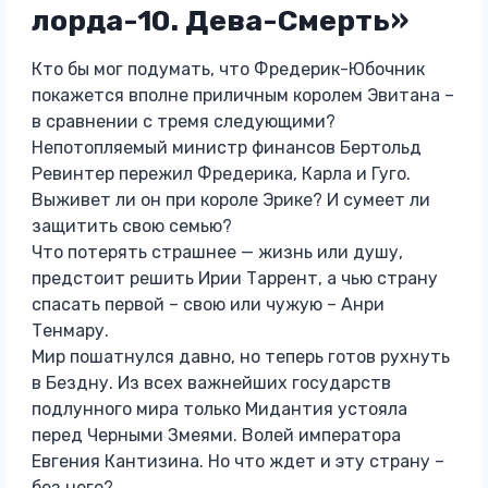
лорда-10. Дева-Смерть»
Кто бы мог подумать, что Фредерик-Юбочник
покажется вполне приличным королем Эвитана –
в сравнении с тремя следующими?
Непотопляемый министр финансов Бертольд
Ревинтер пережил Фредерика, Карла и Гуго.
Выживет ли он при короле Эрике? И сумеет ли
защитить свою семью?
Что потерять страшнее — жизнь или душу,
предстоит решить Ирии Таррент, а чью страну
спасать первой – свою или чужую – Анри
Тенмару.
Мир пошатнулся давно, но теперь готов рухнуть
в Бездну. Из всех важнейших государств
подлунного мира только Мидантия устояла
перед Черными Змеями. Волей императора
Евгения Кантизина. Но что ждет и эту страну –
без него?