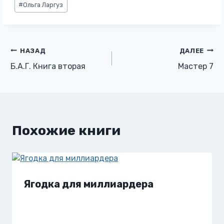
#
Ольга Ларгуз
записи:
Навигация
НАЗАД
ДАЛЕЕ
Б.А.Г. Книга вторая
Мастер 7
по
записям
Похожие книги
Ягодка для миллиардера