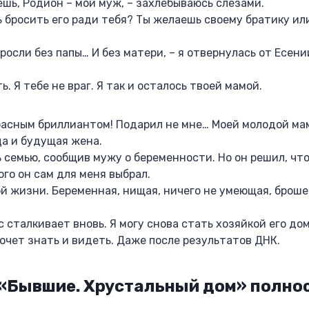
ешь, Родион – мой муж, – захлёбываюсь слезами.
 бросить его ради тебя? Ты желаешь своему братику ил
росли без папы… И без матери, – я отвернулась от Есении
ь. Я тебе не враг. Я так и осталось твоей мамой.
расным бриллиантом! Подарил не мне… Моей молодой мам
а и будущая жена.
 семью, сообщив мужу о беременности. Но он решил, чт
ого он сам для меня выбрал.
ой жизни. Беременная, нищая, ничего не умеющая, брош
с сталкивает вновь. Я могу снова стать хозяйкой его до
очет знать и видеть. Даже после результатов ДНК.
 «Бывшие. Хрустальный дом» полно