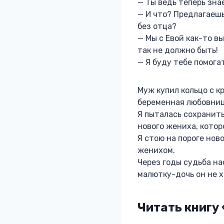
— Ты ведь теперь зна
— И что? Предлагаешь
без отца?
— Мы с Евой как-то вы
так не должно быть!
— Я буду тебе помогат
Муж купил кольцо с к
беременная любовниц
Я пыталась сохранить
нового жениха, котор
Я стою на пороге нов
женихом.
Через годы судьба на
малютку-дочь он не х
Читать книгу