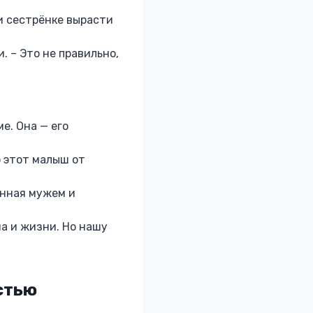
и сестрёнке вырасти
. – Это не правильно,
е. Она — его
о этот малыш от
енная мужем и
ма и жизни. Но нашу
стью