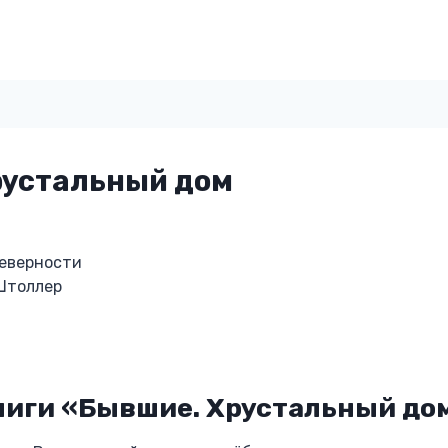
рустальный дом
неверности
Штоллер
ниги «Бывшие. Хрустальный до