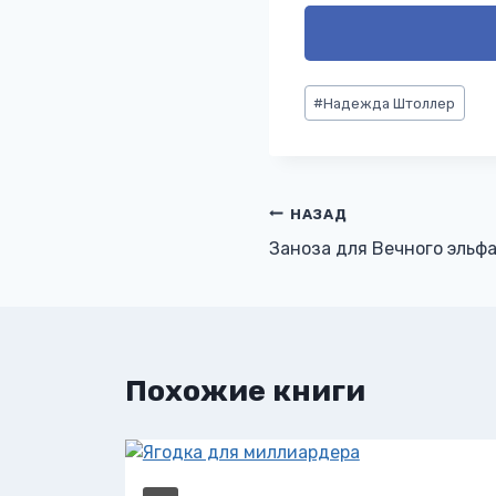
Метки
#
Надежда Штоллер
записи:
Навигация
НАЗАД
Заноза для Вечного эльф
по
записям
Похожие книги