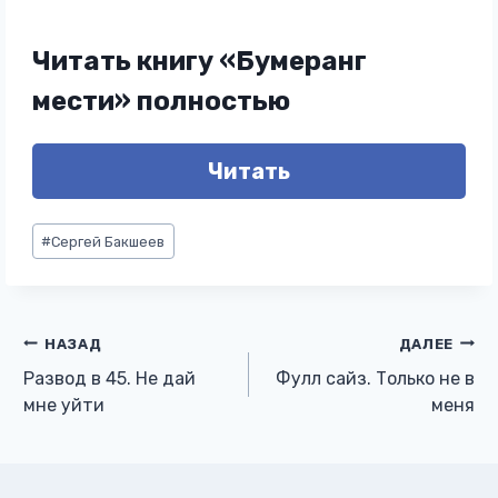
Читать книгу «Бумеранг
мести» полностью
Читать
Метки
#
Сергей Бакшеев
записи:
Навигация
НАЗАД
ДАЛЕЕ
Развод в 45. Не дай
Фулл сайз. Только не в
по
мне уйти
меня
записям