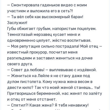
— Смонтировала гаденькое видео с моим
участием и выложила его в сеть?!
— Ты вёл себя как высокомерный баран!
Заслужил!
Губы обжигает грубым, напористым поцелуем.
Темноглазый мерзавец кусает меня и
одновременно целует, жёстко воспитывая.
— Моя репутация сильно пострадала! Мой отец —
известный прокурор, посчитал меня
разгильдяем и заставил жениться на дочке
своего друга.
— Совет да любовь! — выплевываю с издёвкой.
— Жениться на Лейле я не стану даже под
дулом пистолета. Кому нужна жена весом в
двести кило? Так что моей женой станешь… ты!
Притворишься беременной, нас женят по залёту
и отец от меня отстанет.
— Спятил?! Какая жена? Я тебя ненавижу!