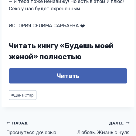
— Я тебя тоже ненавижу! Но есть в этом и плюс!
Секс у нас будет охрененным…
ИСТОРИЯ СЕЛИМА САРБАЕВА ❤️
Читать книгу «Будешь моей
женой» полностью
Читать
Метки
#
Дана Стар
записи:
Навигация
НАЗАД
ДАЛЕЕ
Проснуться дочерью
Любовь. Жизнь с нуля