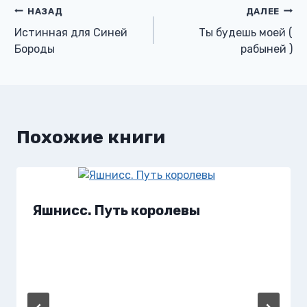
Навигация
НАЗАД
ДАЛЕЕ
Истинная для Синей
Ты будешь моей (
по
Бороды
рабыней )
записям
Похожие книги
Яшнисс. Путь королевы