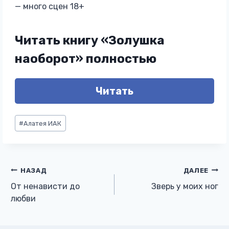
— много сцен 18+
Читать книгу «Золушка
наоборот» полностью
Читать
Метки
#
Алатея ИАК
записи:
Навигация
НАЗАД
ДАЛЕЕ
От ненависти до
Зверь у моих ног
по
любви
записям