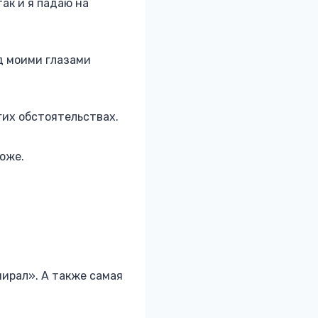
так и я падаю на
ед моими глазами
гих обстоятельствах.
оже.
ирал». А также самая