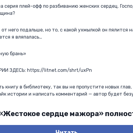
на серия плей-офф по разбиванию женских сердец. Госпо
вщина?
от него подальше, но то, с какой ухмылкой он пялится н
ется я вляпалась…
ную брань»
 ЗДЕСЬ: https://litnet.com/shrt/uxPn
 книгу в библиотеку, так вы не пропустите новых глав, 
йк истории и написать комментарий — автор будет безум
 «Жестокое сердце мажора» полно
Читать