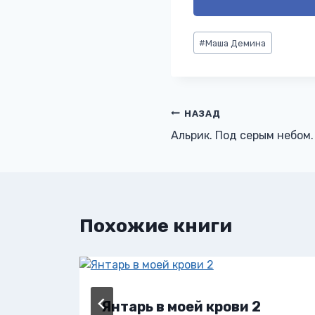
Метки
#
Маша Демина
записи:
Навигация
НАЗАД
Альрик. Под серым небом.
по
записям
Похожие книги
Янтарь в моей крови 2