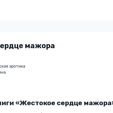
сердце мажора
ская эротика
ина
ниги «Жестокое сердце мажора