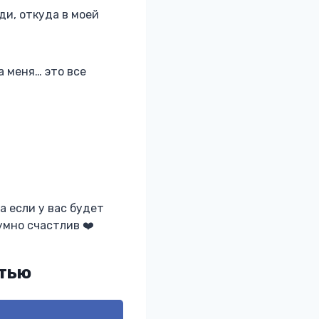
ди, откуда в моей
а меня… это все
а если у вас будет
но счастлив ‍❤️‍
стью