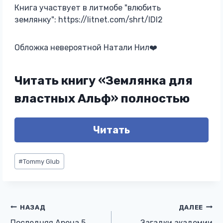
Книга участвует в литмобе "влюбить
землянку": https://litnet.com/shrt/lDl2
Обложка невероятной Натали Нил‍❤️‍
Читать книгу «Землянка для
властных Альф» полностью
Читать
Метки
#
Tommy Glub
записи:
Навигация
НАЗАД
ДАЛЕЕ
Последняя Арена 5
Загадки академии