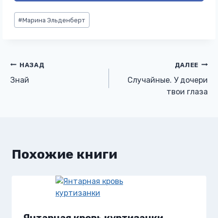
Метки
#
Марина Эльденберт
записи:
Навигация
НАЗАД
ДАЛЕЕ
Знай
Случайные. У дочери
по
твои глаза
записям
Похожие книги
Янтарная кровь куртизанки